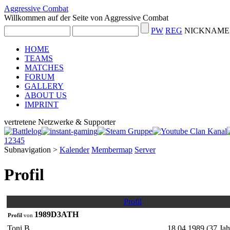
Aggressive Combat
Willkommen auf der Seite von Aggressive Combat
PW
REG
NICKNAME 
HOME
TEAMS
MATCHES
FORUM
GALLERY
ABOUT US
IMPRINT
vertretene Netzwerke & Supporter
1
2
3
4
5
Subnavigation
>
Kalender
Membermap
Server
Profil
Profil
1989D3ATH
Profil
von
Toni B.
18.04.1989 (37 Jah