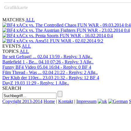
Grafikkarte
MATCHES
ALL
xACx vs. The Controlled Chaos
FUN WAR - 09.03.2014
0:4
xACx vs. The Austrian Fighters
FUN WAR - 23.02.2014
0:4
xACx vs. Penta Sports
FUN WAR - 16.02.2014
0:4
xACx vs. Area51
FUN WAR - 02.02.2014
9:2
EVENTS
ALL
TOPICS
ALL
Ihr seit Gefragt! ...
02.04 13:59 - Replys: 3
Allg..
Battlefield 1 - Be...
04.10 07:26 - Replys: 3
Allg..
Funny BF4 Video
05.04 16:04 - Replys: 0
BF 4
Film Thread - Was ...
02.04 21:22 - Replys: 2
Allg..
Der Klub der 110er...
23.03 21:32 - Replys: 12
BF 4
DayZ
19.03 11:29 - Replys: 1
Allg..
SEARCH
Copyright 2013-2014
Home
|
Kontakt
|
Impressum
S