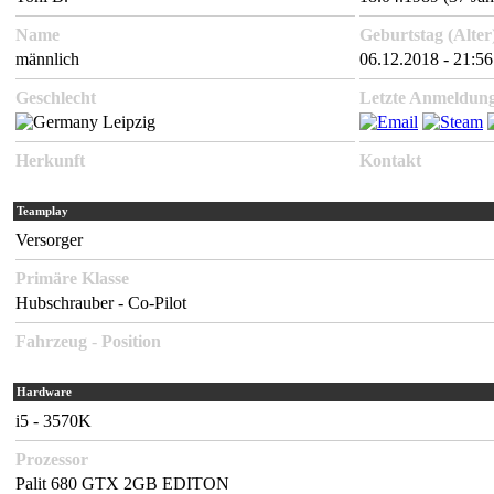
Name
Geburtstag (Alter
männlich
06.12.2018 - 21:56
Geschlecht
Letzte Anmeldun
Leipzig
Herkunft
Kontakt
Teamplay
Versorger
Primäre Klasse
Hubschrauber - Co-Pilot
Fahrzeug
-
Position
Hardware
i5 - 3570K
Prozessor
Palit 680 GTX 2GB EDITON