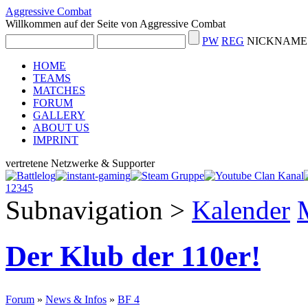
Aggressive Combat
Willkommen auf der Seite von Aggressive Combat
PW
REG
NICKNAME 
HOME
TEAMS
MATCHES
FORUM
GALLERY
ABOUT US
IMPRINT
vertretene Netzwerke & Supporter
1
2
3
4
5
Subnavigation
>
Kalender
Der Klub der 110er!
Forum
»
News & Infos
»
BF 4