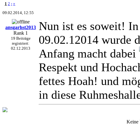
1
2
›
»
09.02.2014, 12:55
Nun ist es soweit! I
ansgarhst2013
Rank 1
09.02.12014 wurde d
19 Beiträge
registriert:
02.12.2013
Anfang macht dabei
Respekt und Hochach
fettes Hoah! und mö
in diese Ruhmeshalle
Keine 