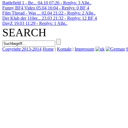
Battlefield 1 - Be...
04.10 07:26 - Replys: 3
Allg..
Funny BF4 Video
05.04 16:04 - Replys: 0
BF 4
Film Thread - Was ...
02.04 21:22 - Replys: 2
Allg..
Der Klub der 110er...
23.03 21:32 - Replys: 12
BF 4
DayZ
19.03 11:29 - Replys: 1
Allg..
SEARCH
Copyright 2013-2014
Home
|
Kontakt
|
Impressum
S