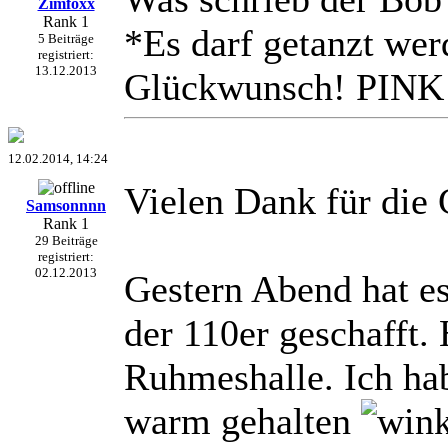
Zimfoxx
Rank 1
*Es darf getanzt wer
5 Beiträge
registriert:
13.12.2013
Glückwunsch! PINK
12.02.2014, 14:24
Vielen Dank für die
Samsonnnn
Rank 1
29 Beiträge
registriert:
02.12.2013
Gestern Abend hat e
der 110er geschafft.
Ruhmeshalle. Ich hab
warm gehalten