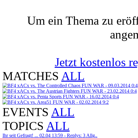
Um ein Thema zu eröff
angem
Jetzt kostenlos re
MATCHES
ALL
xACx vs. The Controlled Chaos
FUN WAR - 09.03.2014
0:4
xACx vs. The Austrian Fighters
FUN WAR - 23.02.2014
0:4
xACx vs. Penta Sports
FUN WAR - 16.02.2014
0:4
xACx vs. Area51
FUN WAR - 02.02.2014
9:2
EVENTS
ALL
TOPICS
ALL
Ihr seit Gefragt! ...
02.04 13:59 - Replys: 3
Allg..