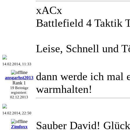
xACx
Battlefield 4 Taktik
Leise, Schnell und T
14.02.2014, 11:33
dann werde ich mal e
ansgarhst2013
Rank 1
warmhalten!
19 Beiträge
registriert:
02.12.2013
14.02.2014, 22:50
Sauber David! Glü
Zimfoxx